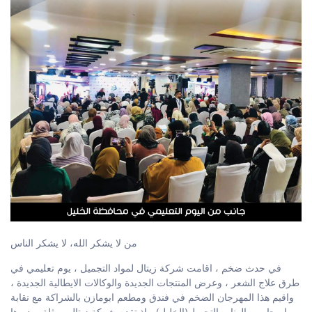
من لا يشكر الله، لا يشكر الناس
في حدث ضخم ، اقامت شركة زيتال لمواد التجميل ، يوم تعليمي في
طرق علاج الشعر ، وعرض المنتجات الجديدة والوكالات الايطالية الجديدة ،
واقيم هذا المهرجان الضخم في فندق ومطعم ابومازن بالشراكة مع نقابة
اصحاب صالونات التجميل(الخليل) ، اذ تقدم شركة زيتال ممثلة بمديرها