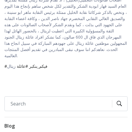
العام السيد قهار ابودية الشكر والتقدير لكل شخص ساهم بإنجاح هذا اليوم
، ونخص بالذكر شركائنا نقابة الخليل ممثلة برئيس النقابة ماهر ابو سنينة ،
والصديق الغالي النقابي المخضرم جهاد ناصر الدين ، وكافة اعضاء النقابة
على الجهود التي بذلت ، كما ونقدم الشكر لأصحاب الصالونات على هذه
الثقة والمسؤولية الكبيرة التي اعطيت لزيتال ، بالحضور الهائل لهذا
المهرجان الذي فاق ال 600 صالون، كما نشكر افراد عائلة زيتال الجنود
المجهولين موظفين عائلة زيتال على جهودهم المباركة في سبيل انجاح هذا
الحدث. نعاهدكم اننا سوف نبقى المبادرين في تقديم أفضل المنتجات
العالمية.
#فيكم_بنكبر
#عائلة
زيتال
Blog